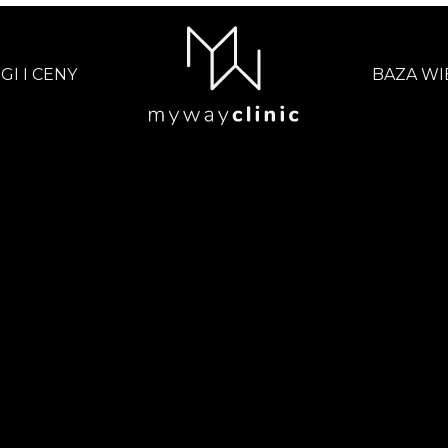
GI I CENY
BAZA WI